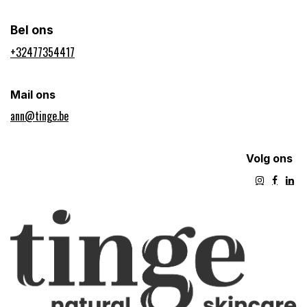
Bel ons
+32477354417​
Mail ons
ann@tinge.be
Volg ons