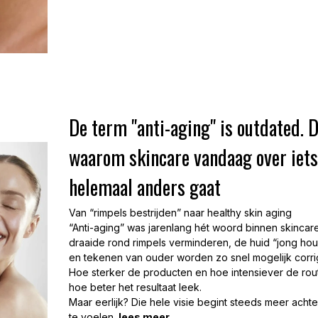
De term "anti-aging" is outdated. D
waarom skincare vandaag over iets
helemaal anders gaat
Van “rimpels bestrijden” naar healthy skin aging
“Anti-aging” was jarenlang hét woord binnen skincare
draaide rond rimpels verminderen, de huid “jong ho
en tekenen van ouder worden zo snel mogelijk corri
Hoe sterker de producten en hoe intensiever de rout
hoe beter het resultaat leek.
Maar eerlijk? Die hele visie begint steeds meer acht
te voelen
.
lees meer...