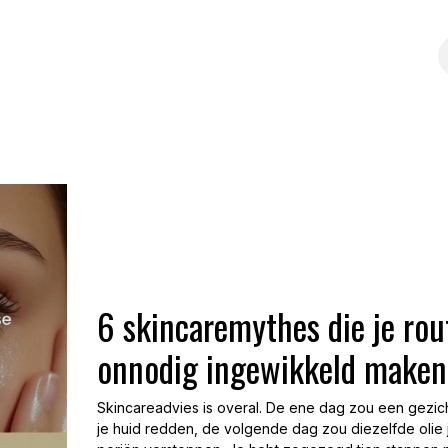
ze kwaliteit
Over Tinge
Blogs
6 skincaremythes die je rou
onnodig ingewikkeld maken
Skincareadvies is overal. De ene dag zou een gezich
je huid redden, de volgende dag zou diezelfde olie 