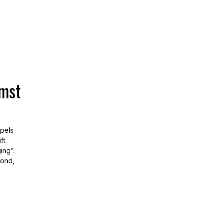
omst
mpels
t.
ing”.
zond,