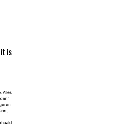
it is
. Alles
uden”
geren.
ine,
erhaald