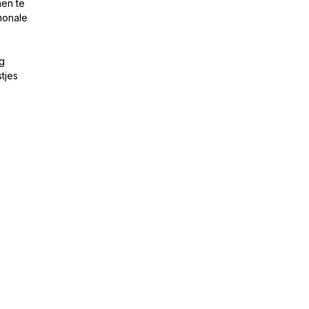
nen te
monale
g
tjes