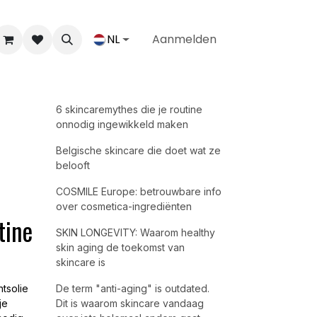
NL
Aanmelden
6 skincaremythes die je routine
onnodig ingewikkeld maken
Belgische skincare die doet wat ze
belooft
COSMILE Europe: betrouwbare info
over cosmetica-ingrediënten
tine
SKIN LONGEVITY: Waarom healthy
skin aging de toekomst van
skincare is
tsolie
De term "anti-aging" is outdated.
je
Dit is waarom skincare vandaag