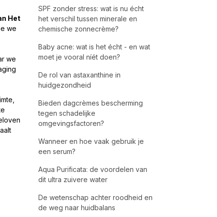
SPF zonder stress: wat is nu écht
an Het
het verschil tussen minerale en
ie we
chemische zonnecrème?
Baby acne: wat is het écht - en wat
moet je vooral níét doen?
ar we
aging
De rol van astaxanthine in
huidgezondheid
imte,
Bieden dagcrèmes bescherming
te
tegen schadelijke
geloven
omgevingsfactoren?
aalt
Wanneer en hoe vaak gebruik je
een serum?
Aqua Purificata: de voordelen van
dit ultra zuivere water
De wetenschap achter roodheid en
de weg naar huidbalans