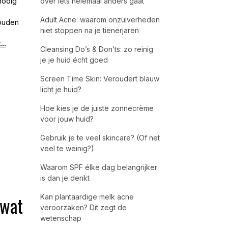
nodig
over iets helemaal anders gaat
Adult Acne: waarom onzuiverheden
zouden
niet stoppen na je tienerjaren
..
Cleansing Do’s & Don’ts: zo reinig
je je huid écht goed
Screen Time Skin: Veroudert blauw
licht je huid?
Hoe kies je de juiste zonnecrème
voor jouw huid?
Gebruik je te veel skincare? (Of net
veel te weinig?)
Waarom SPF élke dag belangrijker
is dan je denkt
 wat
Kan plantaardige melk acne
veroorzaken? Dit zegt de
wetenschap