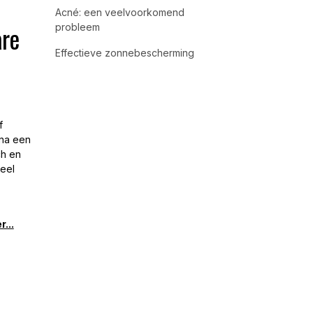
Acné: een veelvoorkomend
re
probleem
Effectieve zonnebescherming
f
jna een
ch en
veel
...