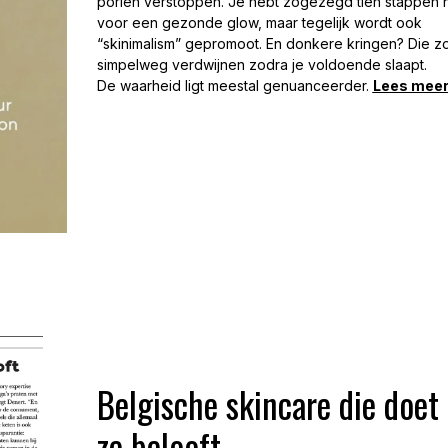
poriën verstoppen. Je hebt zogezegd tien stappen 
voor een gezonde glow, maar tegelijk wordt ook
“skinimalism” gepromoot. En donkere kringen? Die 
simpelweg verdwijnen zodra je voldoende slaapt.
De waarheid ligt meestal genuanceerder.
Lees meer.
Belgische skincare die doet
ze belooft