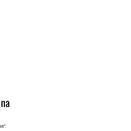
 na
it”.