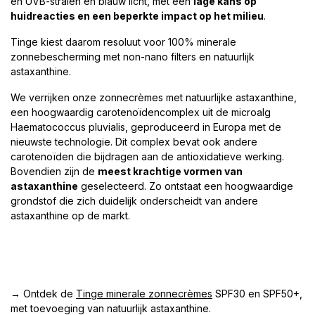
en UVB-stralen en blauw licht, met een
lage kans op
huidreacties en een beperkte impact op het milieu
.
Tinge kiest daarom resoluut voor 100% minerale
zonnebescherming met non-nano filters en natuurlijk
astaxanthine.
We verrijken onze zonnecrèmes met natuurlijke astaxanthine,
een hoogwaardig carotenoïdencomplex uit de microalg
Haematococcus pluvialis, geproduceerd in Europa met de
nieuwste technologie. Dit complex bevat ook andere
carotenoïden die bijdragen aan de antioxidatieve werking.
Bovendien zijn de
meest krachtige vormen van
astaxanthine
geselecteerd. Zo ontstaat een hoogwaardige
grondstof die zich duidelijk onderscheidt van andere
astaxanthine op de markt.
→ Ontdek de
Tinge minerale zonnecrèmes
SPF30 en SPF50+,
met toevoeging van natuurlijk astaxanthine.