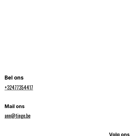
Bel ons
+32477354417​
Mail ons
ann@tinge.be
Volg ons