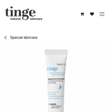
Overslaan naar inhoud
Special skincare