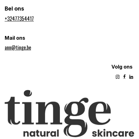
Bel ons
+32477354417​
Mail ons
ann@tinge.be
Volg ons