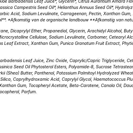
Aloe Barbadensis Leaf Juice*, Glycerin*, Citrus Aurantium Amara Flo
assica Campestris Seed Oil*, Helianthus Annuus Seed Oil*, Hydrolyze
scorbic Acid, Sodium Levulinate, Carrageenan, Pectin, Xanthan Gum, 
esol**. *Afkomstig van de organische landbouw **Afkomstig van natuur
ane, Dicaprylyl Ether, Propanediol, Glycerin, Arachidyl Alcohol, But
icrocrystalline Cellulose, Sodium Levulinate, Carbomer, Cetearyl Al
s Leaf Extract, Xanthan Gum, Punica Granatum Fruit Extract, Phyti
arbadensis Leaf Juice, Zinc Oxide, Caprylic/Capric Triglyceride, Ce
sinica Seed Oil Phytosterol Esters, Polyamide-8, Sucrose Tetrastea
kii (Shea) Butter, Panthenol, Potassium Palmitoyl Hydrolyzed Wheat
 Silica, Caprylhydroxamic Acid, Caprylyl Glycol, Haematococcus Plu
, Xanthan Gum, Tocopheryl Acetate, Beta-Carotene, Canola Oil, Dau
Tocopherol, Parfum.