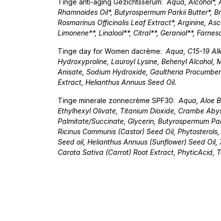
Tinge anti-aging Gezichtsserum:
Aqua, Alcohol*, 
Rhamnoides Oil*, Butyrospermum Parkii Butter*, Br
Rosmarinus Officinalis Leaf Extract*, Arginine, A
Limonene**, Linalool**, Citral**, Geraniol**, Farn
Tinge day for Women dacrème:
Aqua, C15-19 Alk
Hydroxyproline, Lauroyl Lysine, Behenyl Alcohol, M
Anisate, Sodium Hydroxide, Gaultheria Procumben
Extract, Helianthus Annuus Seed Oil.
Tinge minerale zonnecrème SPF30:
Aqua, Aloe B
Ethylhexyl Olivate, Titanium Dioxide, Crambe Abys
Palmitate/Succinate, Glycerin, Butyrospermum Par
Ricinus Communis (Castor) Seed Oil, Phytosterols,
Seed oil, Helianthus Annuus (Sunflower) Seed Oil
Carota Sativa (Carrot) Root Extract, PhyticAcid, 