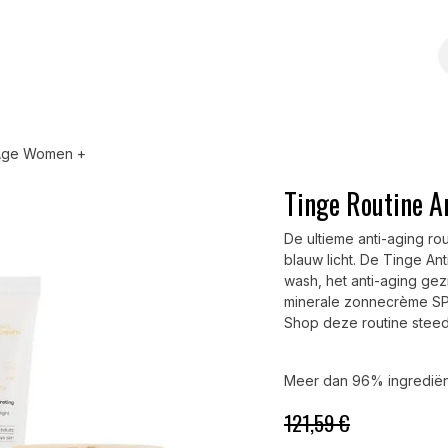
ze kwaliteit
Over Tinge
Blogs
-Age Women +
Tinge Routine 
De ultieme anti-aging r
blauw licht. De Tinge A
wash, het anti-aging g
minerale zonnecrème SPF
Shop deze routine steed
Meer dan 96% ingrediën
121,59 €