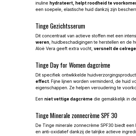
inuline
hydrateert, helpt roodheid te voorkome
een soepele, elastische huid dankzij zijn besche
Tinge Gezichtsserum
Dit concentraat van actieve stoffen met een intens
weren
, huidbeschadigingen te herstellen en de 
Aloë Vera geeft extra vocht,
versnelt de celreg
Tinge Day for Women dagcrème
Dit specifiek ontwikkelde huidverzorgingsprodu
effect
. Fijne lijnen worden verminderd, de huid vo
eigenschappen. Ze helpen veroudering te voorkom
Een
niet vettige dagcrème
die gemakkelijk in de
Tinge Minerale zonnecrème SPF 30
De Tinge minerale zonnecrème SPF30 biedt een
en anti-oxidatief dankzij de talrijke actieve ingre