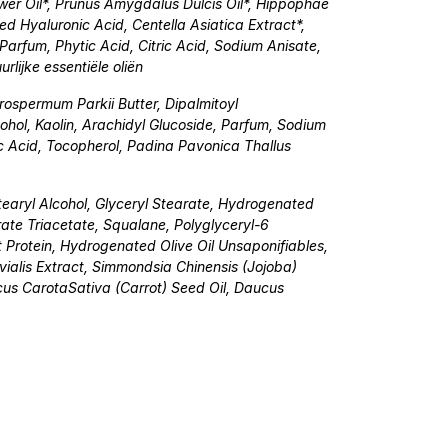
wer Oil*, Prunus Amygdalus Dulcis Oil*, Hippophae
d Hyaluronic Acid, Centella Asiatica Extract*,
Parfum, Phytic Acid, Citric Acid, Sodium Anisate,
lijke essentiële oliën
yrospermum Parkii Butter, Dipalmitoyl
cohol, Kaolin, Arachidyl Glucoside, Parfum, Sodium
c Acid, Tocopherol, Padina Pavonica Thallus
tearyl Alcohol, Glyceryl Stearate, Hydrogenated
rate Triacetate, Squalane, Polyglyceryl-6
 Protein, Hydrogenated Olive Oil Unsaponifiables,
vialis Extract, Simmondsia Chinensis (Jojoba)
cus CarotaSativa (Carrot) Seed Oil, Daucus