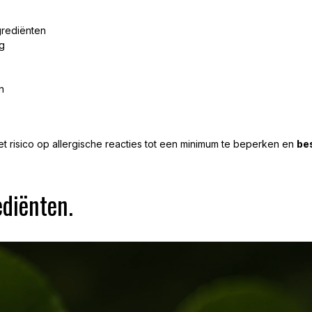
!
grediënten
g
n
 risico op allergische reacties tot een minimum te beperken en
be
ediënten.