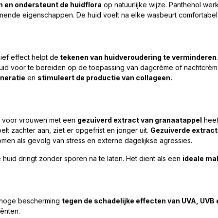
n en ondersteunt de huidflora
op natuurlijke wijze. Panthenol wer
rmende eigenschappen. De huid voelt na elke wasbeurt comfortabel, 
ief effect helpt de
tekenen van huidveroudering te verminderen
huid voor te bereiden op de toepassing van dagcrème of nachtcrèm
eneratie
en
stimuleert de productie van collageen.
ct voor vrouwen met een
gezuiverd extract van granaatappel
heef
elt zachter aan, ziet er opgefrist en jonger uit.
Gezuiverde extract
en als gevolg van stress en externe dagelijkse agressies.
 huid dringt zonder sporen na te laten. Het dient als een
ideale ma
 hoge bescherming
tegen de schadelijke effecten van UVA, UVB 
diënten.