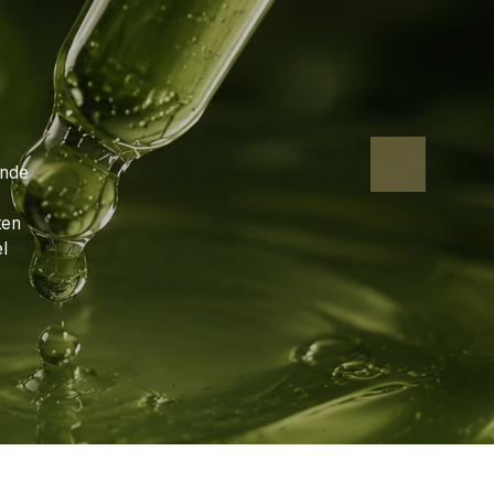
ende
Volgende
ten
l