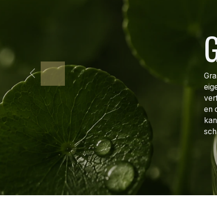
G
Gra
Vorige
eig
ver
en 
kan
sch