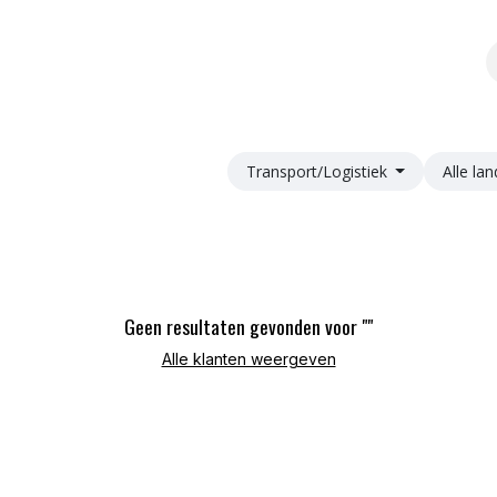
ze kwaliteit
Over Tinge
Blogs
Transport/Logistiek
Alle la
Geen resultaten gevonden voor "
"
Alle klanten weergeven