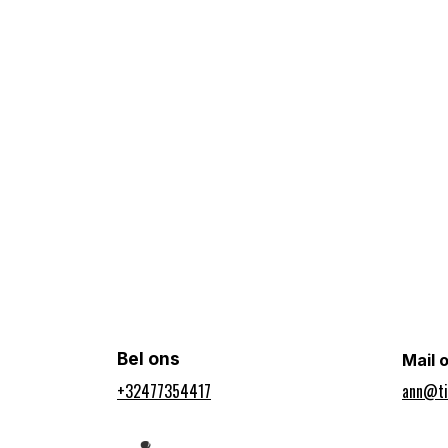
Bel ons
Mail 
+32477354417​
ann@ti